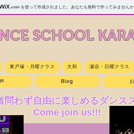
.com
を使って作成されました。あなたも無料で作ってみませんか
NCE SCHOOL​ KAR
東戸塚・月曜クラス
大和
瀬谷・日曜クラス
声
Blog
者問わず自由に楽しめるダンス
Come join us!!!