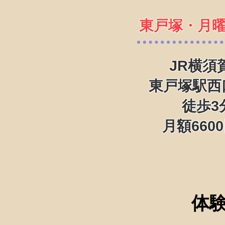
東戸塚・月
JR横須
東戸塚駅西
徒歩3
月額660
体